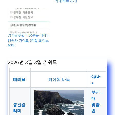
카페 바로가기)
경찰공무원을 꿈꾸는 사람들
경꿈사 가이드 (경찰 합격도
우미)
2026년 8월 8일
키워드
cpu-
떠리몰
타이젬 바둑
z
부산
대
통관알
맞춤
리미
법