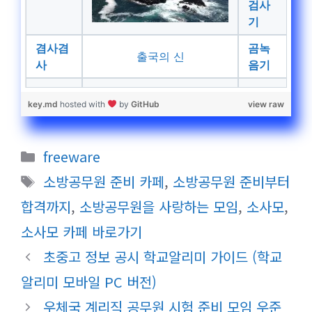
검사
기
겸사겸
곰녹
출국의 신
사
음기
key.md
hosted with
by
GitHub
view raw
카
freeware
테
태
소방공무원 준비 카페
,
소방공무원 준비부터
고
그
합격까지
,
소방공무원을 사랑하는 모임
,
소사모
,
리
소사모 카페 바로가기
초중고 정보 공시 학교알리미 가이드 (학교
알리미 모바일 PC 버전)
우체국 계리직 공무원 시험 준비 모임 우준