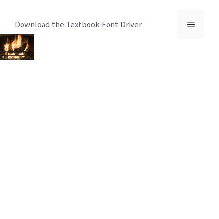
컨
텐
메
Download the Textbook Font Driver
츠
로
뉴
건
너
뛰
기