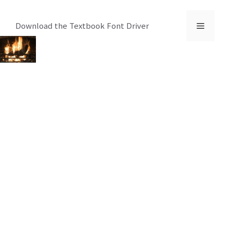
컨
텐
메
Download the Textbook Font Driver
츠
로
뉴
건
너
뛰
기