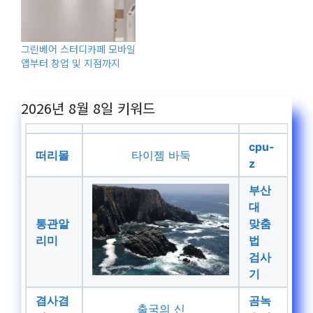
그린베어 스터디카페 모바일
앱부터 창업 및 지점까지
2026년 8월 8일
키워드
cpu-
떠리몰
타이젬 바둑
z
부산
대
통관알
맞춤
리미
법
검사
기
겸사겸
곰녹
출국의 신