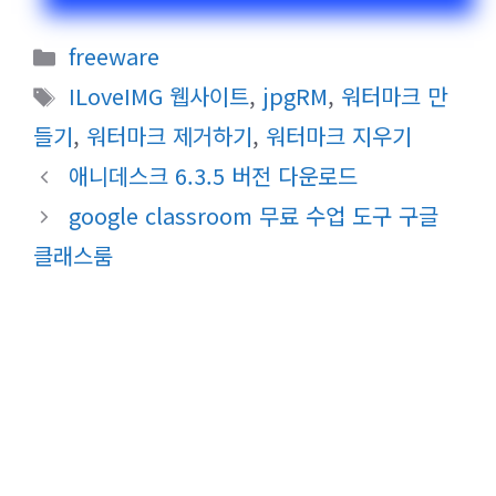
카
freeware
테
태
ILoveIMG 웹사이트
,
jpgRM
,
워터마크 만
고
그
들기
,
워터마크 제거하기
,
워터마크 지우기
리
애니데스크 6.3.5 버전 다운로드
google classroom 무료 수업 도구 구글
클래스룸