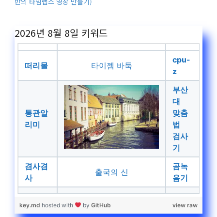
반의 타임랩스 영상 만들기)
2026년 8월 8일
키워드
cpu-
떠리몰
타이젬 바둑
z
부산
대
통관알
맞춤
리미
법
검사
기
겸사겸
곰녹
출국의 신
사
음기
key.md
hosted with
by
GitHub
view raw