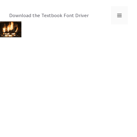
컨
텐
메
Download the Textbook Font Driver
츠
로
뉴
건
너
뛰
기