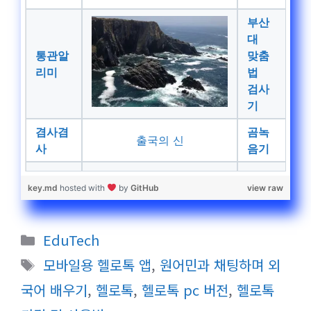
부산
대
통관알
맞춤
리미
법
검사
기
겸사겸
곰녹
출국의 신
사
음기
key.md
hosted with
by
GitHub
view raw
카
EduTech
테
태
모바일용 헬로톡 앱
,
원어민과 채팅하며 외
고
그
국어 배우기
,
헬로톡
,
헬로톡 pc 버전
,
헬로톡
리