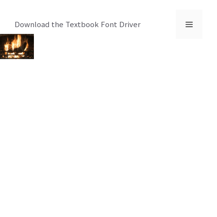
컨
텐
메
Download the Textbook Font Driver
츠
로
뉴
건
너
뛰
기