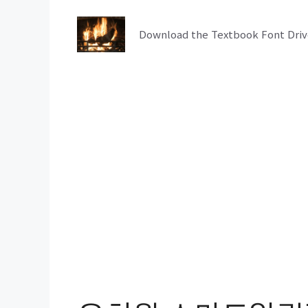
컨
텐
Download the Textbook Font Driv
츠
로
건
너
뛰
기