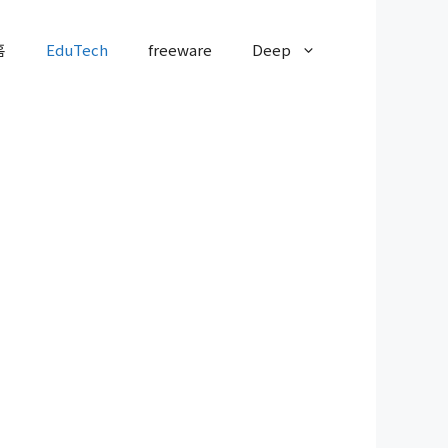
홈
EduTech
freeware
Deep