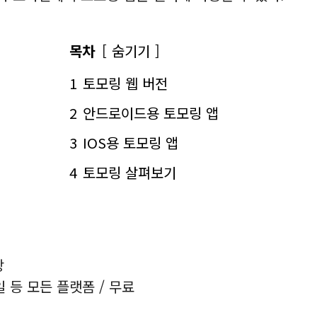
목차
숨기기
1
토모링 웹 버전
2
안드로이드용 토모링 앱
3
IOS용 토모링 앱
4
토모링 살펴보기
장
일 등 모든 플랫폼 / 무료