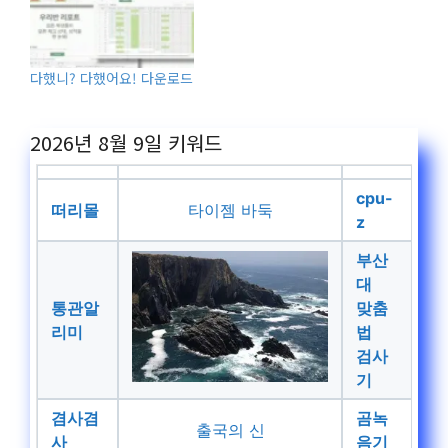
다했니? 다했어요! 다운로드
2026년 8월 9일
키워드
cpu-
떠리몰
타이젬 바둑
z
부산
대
통관알
맞춤
리미
법
검사
기
겸사겸
곰녹
출국의 신
사
음기