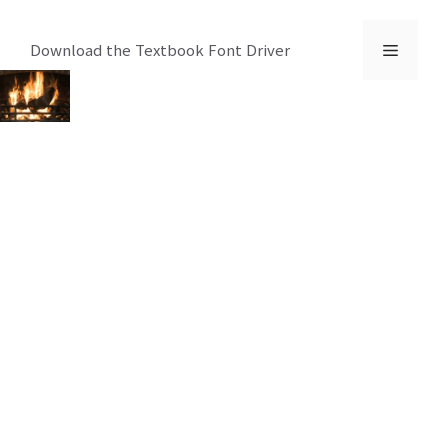
컨
텐
메
Download the Textbook Font Driver
츠
로
뉴
건
너
뛰
기