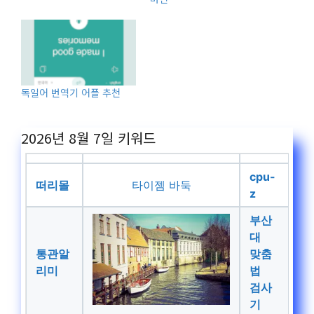
독일어 번역기 어플 추천
2026년 8월 7일
키워드
cpu-
떠리몰
타이젬 바둑
z
부산
대
통관알
맞춤
리미
법
검사
기