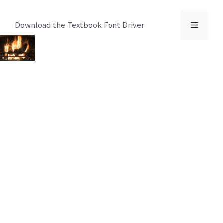
컨
텐
메
Download the Textbook Font Driver
츠
로
뉴
건
너
뛰
기