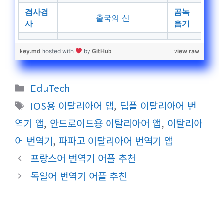
겸사겸
곰녹
출국의 신
사
음기
key.md
hosted with
by
GitHub
view raw
카
EduTech
테
태
IOS용 이탈리아어 앱
,
딥플 이탈리아어 번
고
그
역기 앱
,
안드로이드용 이탈리아어 앱
,
이탈리아
리
어 번역기
,
파파고 이탈리아어 번역기 앱
프랑스어 번역기 어플 추천
독일어 번역기 어플 추천