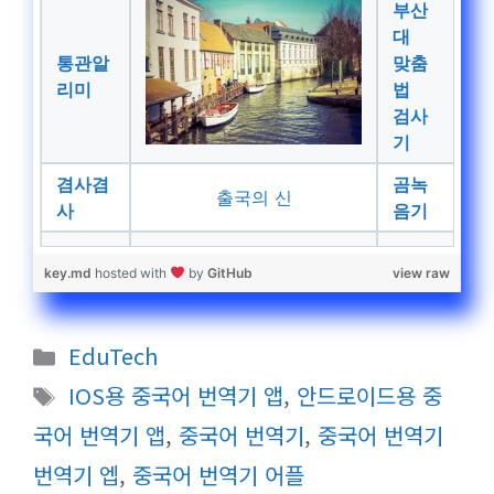
부산
대
통관알
맞춤
리미
법
검사
기
겸사겸
곰녹
출국의 신
사
음기
key.md
hosted with
by
GitHub
view raw
카
EduTech
테
태
IOS용 중국어 번역기 앱
,
안드로이드용 중
고
그
국어 번역기 앱
,
중국어 번역기
,
중국어 번역기
리
번역기 엡
,
중국어 번역기 어플