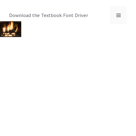
컨
텐
메
Download the Textbook Font Driver
츠
로
뉴
건
너
뛰
기