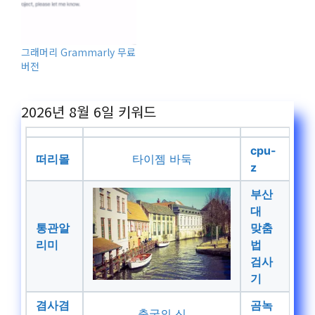
그래머리 Grammarly 무료
버전
2026년 8월 6일
키워드
cpu-
떠리몰
타이젬 바둑
z
부산
대
통관알
맞춤
리미
법
검사
기
겸사겸
곰녹
출국의 신