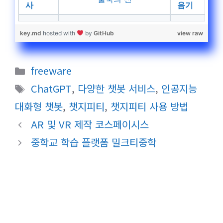
사
음기
key.md
hosted with
by
GitHub
view raw
카
freeware
테
태
ChatGPT
,
다양한 챗봇 서비스
,
인공지능
고
그
대화형 챗봇
,
챗지피티
,
챗지피티 사용 방법
리
AR 및 VR 제작 코스페이시스
중학교 학습 플랫폼 밀크티중학