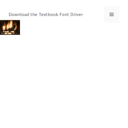
컨
텐
메
Download the Textbook Font Driver
츠
로
뉴
건
너
뛰
기