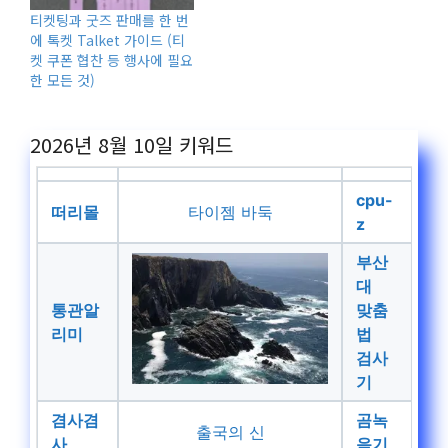
티켓팅과 굿즈 판매를 한 번
에 톡켓 Talket 가이드 (티
켓 쿠폰 협찬 등 행사에 필요
한 모든 것)
2026년 8월 10일
키워드
cpu-
떠리몰
타이젬 바둑
z
부산
대
통관알
맞춤
리미
법
검사
기
겸사겸
곰녹
출국의 신
사
음기