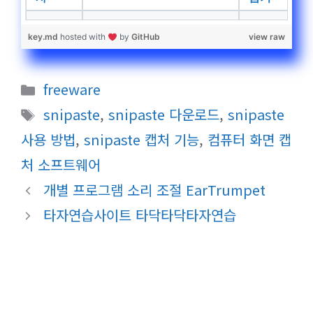
key.md
hosted with
by
GitHub
view raw
카
freeware
테
태
snipaste
,
snipaste 다운로드
,
snipaste
고
그
사용 방법
,
snipaste 캡처 기능
,
컴퓨터 화면 캡
리
처 소프트웨어
개별 프로그램 소리 조절 EarTrumpet
타자연습사이트 타닥타닥타자연습