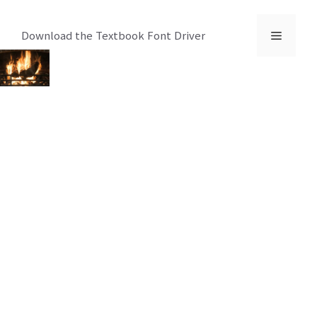
컨
텐
메
Download the Textbook Font Driver
츠
로
뉴
건
너
뛰
기