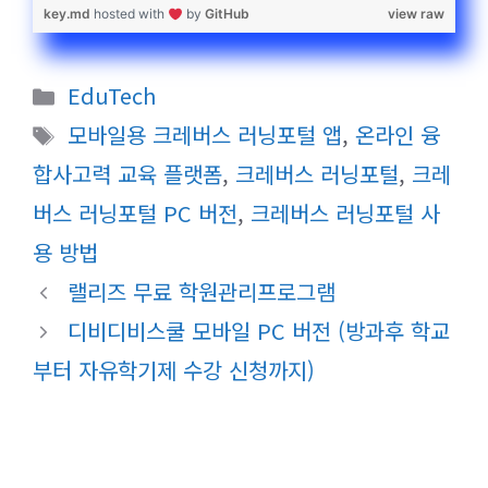
key.md
hosted with
by
GitHub
view raw
카
EduTech
테
태
모바일용 크레버스 러닝포털 앱
,
온라인 융
고
그
합사고력 교육 플랫폼
,
크레버스 러닝포털
,
크레
리
버스 러닝포털 PC 버전
,
크레버스 러닝포털 사
용 방법
랠리즈 무료 학원관리프로그램
디비디비스쿨 모바일 PC 버전 (방과후 학교
부터 자유학기제 수강 신청까지)