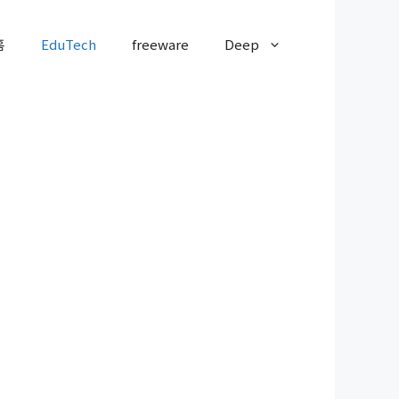
홈
EduTech
freeware
Deep