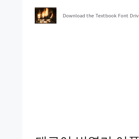
컨
텐
Download the Textbook Font Driv
츠
로
건
너
뛰
기