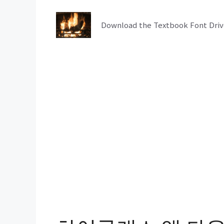
컨
텐
Download the Textbook Font Driv
츠
로
건
너
뛰
기