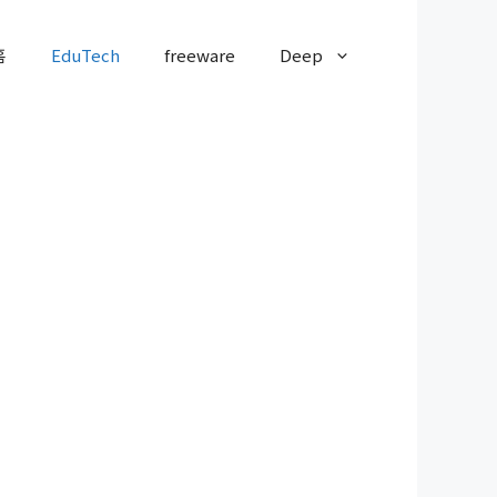
홈
EduTech
freeware
Deep