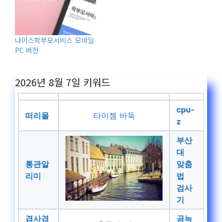
나이스학부모서비스 모바일
PC 버전
2026년 8월 7일
키워드
cpu-
떠리몰
타이젬 바둑
z
부산
대
통관알
맞춤
리미
법
검사
기
겸사겸
곰녹