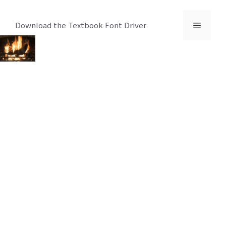
컨
텐
메
Download the Textbook Font Driver
츠
로
뉴
건
너
뛰
기