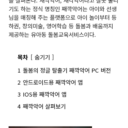
를 살펴본다. 재깍악어, 재각악어라고 잘못 불리
기도 하는 정식 명칭인 째깍악어는 아이와 선생
님을 매칭해 주는 플랫폼으로 아이 놀이부터 등
하권, 창의미술, 영어학습 등 돌봄과 배움까지
제공하는 유아동 돌봄교육서비스이다.
목차
숨기기
1
돌봄의 정글 탈출기 째깍악어 PC 버전
2
안드로이드용 째깍악어 앱
3
IOS용 째깍악어 앱
4
째깍악어 살펴보기