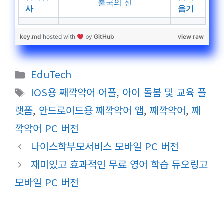
출국의 신
사
음기
key.md
hosted with
by
GitHub
view raw
카
EduTech
테
태
IOS용 째깍악어 어플
,
아이 돌봄 및 교육 플
고
그
랫폼
,
안드로이드용 째깍악어 앱
,
째깍악어
,
째
리
깍악어 PC 버전
나이스학부모서비스 모바일 PC 버전
재미있고 효과적인 무료 영어 학습 듀오링고
모바일 PC 버전