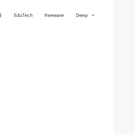
홈
EduTech
freeware
Deep