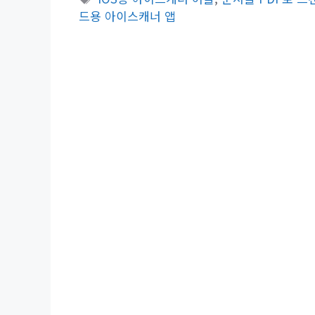
고
그
드용 아이스캐너 앱
리