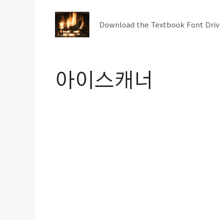
컨
텐
Download the Textbook Font Driv
츠
로
건
아이스캐너
너
뛰
기