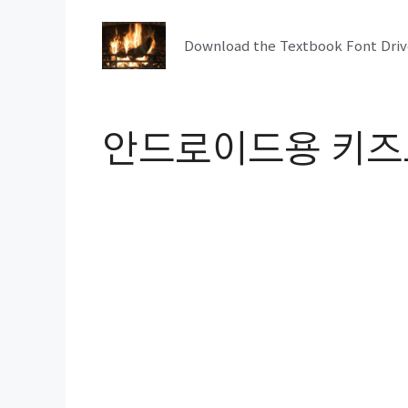
컨
텐
Download the Textbook Font Driv
츠
로
건
안드로이드용 키즈
너
뛰
기