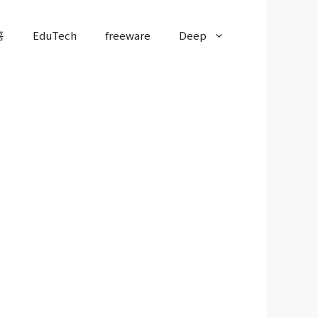
홈
EduTech
freeware
Deep