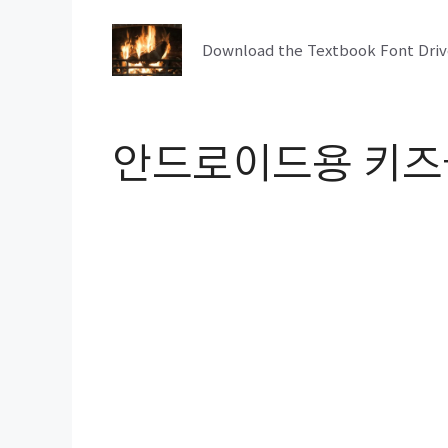
컨
텐
Download the Textbook Font Driv
츠
로
건
안드로이드용 키즈
너
뛰
기