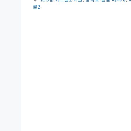
고
그
콜2
리