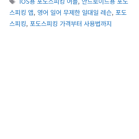
IOS용 포도스피킹 어플
,
안드로이드용 포도
고
그
스피킹 앱
,
영어 일어 무제한 일대일 레슨
,
포도
리
스피킹
,
포도스피킹 가격부터 사용법까지