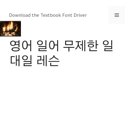
컨
텐
메
Download the Textbook Font Driver
츠
로
뉴
건
영어 일어 무제한 일
너
뛰
대일 레슨
기