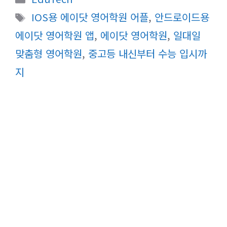
테
태
IOS용 에이닷 영어학원 어플
,
안드로이드용
고
그
에이닷 영어학원 앱
,
에이닷 영어학원
,
일대일
리
맞춤형 영어학원
,
중고등 내신부터 수능 입시까
지