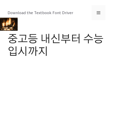
컨
텐
메
Download the Textbook Font Driver
츠
로
뉴
건
중고등 내신부터 수능
너
뛰
입시까지
기