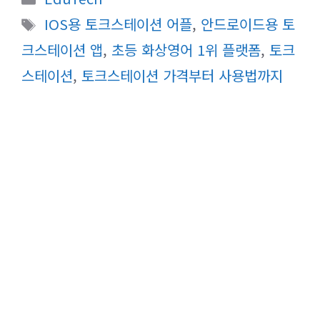
테
태
IOS용 토크스테이션 어플
,
안드로이드용 토
고
그
크스테이션 앱
,
초등 화상영어 1위 플랫폼
,
토크
리
스테이션
,
토크스테이션 가격부터 사용법까지