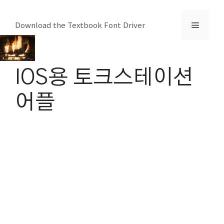
컨
텐
메
Download the Textbook Font Driver
츠
로
뉴
건
IOS용 토크스테이션
너
뛰
어플
기