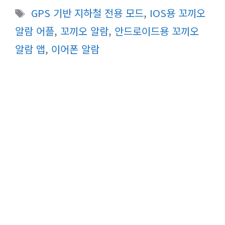
테
태
GPS 기반 지하철 전용 모드
,
IOS용 꼬끼오
고
그
알람 어플
,
꼬끼오 알람
,
안드로이드용 꼬끼오
리
알람 앱
,
이어폰 알람