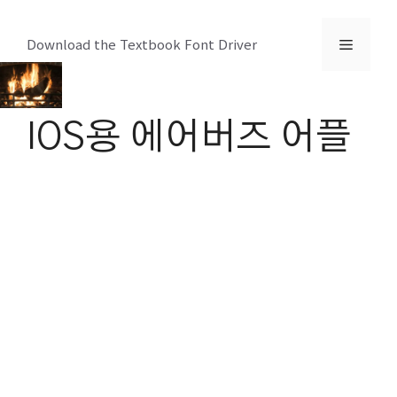
컨
텐
메
Download the Textbook Font Driver
츠
로
뉴
건
IOS용 에어버즈 어플
너
뛰
기